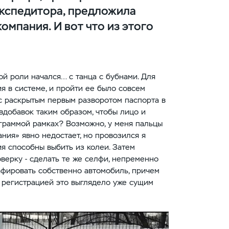
экспедитора, предложила
омпания. И вот что из этого
ой роли начался… с танца с бубнами. Для
я в системе, и пройти ее было совсем
с раскрытым первым разворотом паспорта в
 вдобавок таким образом, чтобы лицо и
граммой рамках? Возможно, у меня пальцы
ания» явно недостает, но провозился я
ия способны выбить из колеи. Затем
ерку - сделать те же селфи, непременно
афировать собственно автомобиль, причем
с регистрацией это выглядело уже сущим