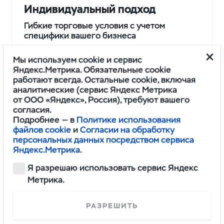
Индивидуальный подход
Гибкие торговые условия с учетом
специфики вашего бизнеса
Мы используем cookie и сервис
Яндекс.Метрика. Обязательные cookie
работают всегда. Остальные cookie, включая
аналитические (сервис Яндекс Метрика
от ООО «Яндекс», Россия), требуют вашего
согласия.
Низкие цены
Подробнее — в
Политике использования
файлов cookie
и
Согласии на обработку
Выгодные предложения на продукцию
персональных данных посредством сервиса
заводов-смежников за счет прямых
Яндекс.Метрика
.
контрактов с эксклюзивными ценами
Я разрешаю использовать сервис Яндекс
Метрика.
РАЗРЕШИТЬ